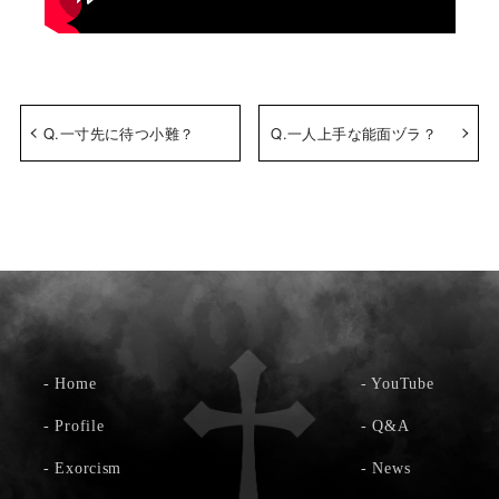
Q.一寸先に待つ小難？
Q.一人上手な能面ヅラ？
-
Home
-
YouTube
-
Profile
-
Q&A
-
Exorcism
-
News