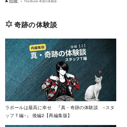
HOME
Feedback-奇跡の体験談-
奇跡の体験談
ラポールは最高に幸せ 『真・奇跡の体験談 −スタ
ッフＴ編−』 後編2【再編集版】