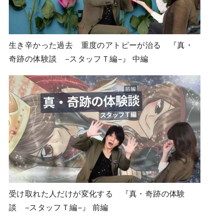
生き辛かった過去 重度のアトピーが治る 『真・
奇跡の体験談 −スタッフＴ編−』 中編
受け取れた人だけが変化する 『真・奇跡の体験
談 −スタッフＴ編−』 前編