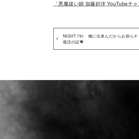
「悪魔祓い師 加藤好洋 YouTubeチ
NIGHT.791 俺に出来んだからお前
復活の証💖