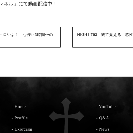
ャンネル」
にて動画配信中！
らチョロいよ！ 心停止3時間〜の
NIGHT.793 観て覚える 
-
Home
-
YouTube
-
Profile
-
Q&A
-
Exorcism
-
News