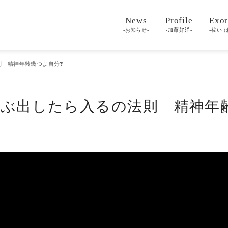
News
Profile
Exor
-お知らせ-
-加藤好洋-
-祓い (
法則 精神年齢幾つよ自分❓
人を選ぶ出したら入るの法則 精神