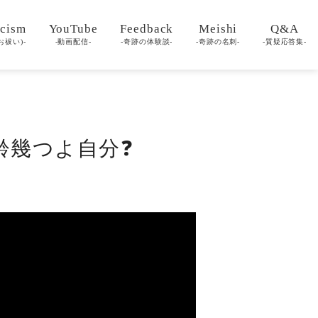
cism
YouTube
Feedback
Meishi
Q&A
お祓い)-
-動画配信-
-奇跡の体験談-
-奇跡の名刺-
-質疑応答集-
年齢幾つよ自分❓