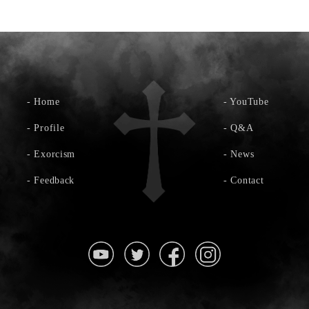
-
Home
-
YouTube
-
Profile
-
Q&A
-
Exorcism
-
News
-
Feedback
-
Contact