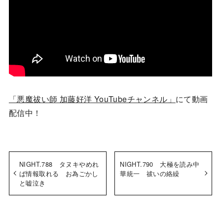
「悪魔祓い師 加藤好洋 YouTubeチャンネル」
にて動画
配信中！
NIGHT.788 タヌキやめれ
NIGHT.790 大極を読み中
ば情報取れる お為ごかし
華統一 祓いの絡繰
と嘘泣き