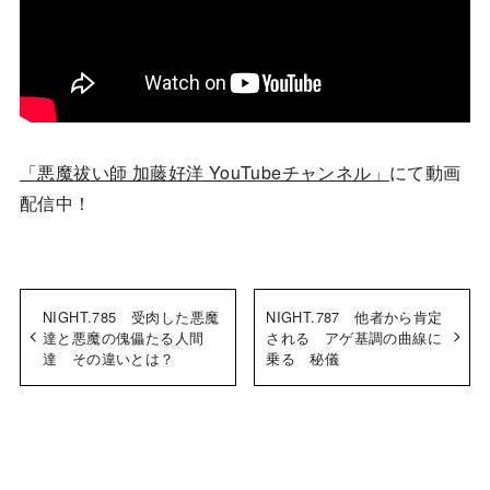
「悪魔祓い師 加藤好洋 YouTubeチャンネル」
にて動画
配信中！
NIGHT.785 受肉した悪魔
NIGHT.787 他者から肯定
達と悪魔の傀儡たる人間
される アゲ基調の曲線に
達 その違いとは？
乗る 秘儀