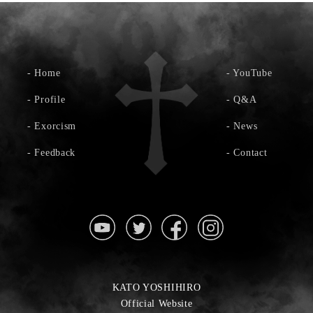
-
Home
-
YouTube
-
Profile
-
Q&A
-
Exorcism
-
News
-
Feedback
-
Contact
KATO YOSHIHIRO
Official Website