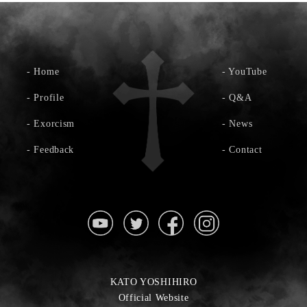
-
Home
-
YouTube
-
Profile
-
Q&A
-
Exorcism
-
News
-
Feedback
-
Contact
KATO YOSHIHIRO
Official Website