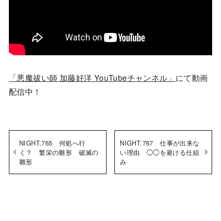
「悪魔祓い師 加藤好洋 YouTubeチャンネル」
にて動画
配信中！
NIGHT.765 何処へ行
NIGHT.767 仕事が出来な
く？ 繁栄の雛形 破滅の
い理由 ◯◯を避ける仕組
雛形
み