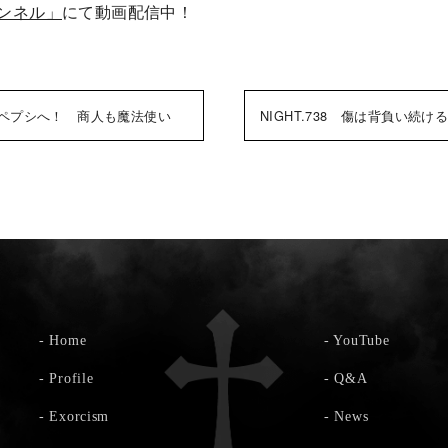
ャンネル」
にて動画配信中！
龍をペプシへ！ 商人も魔法使い
NIGHT.738 傷は背負い
-
Home
-
YouTube
-
Profile
-
Q&A
-
Exorcism
-
News