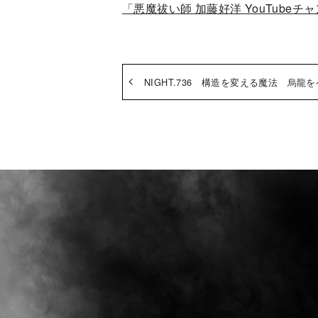
「悪魔祓い師 加藤好洋 YouTubeチ
NIGHT.736 構造を変える魔法 烏