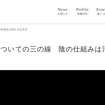
News
Profile
Exor
-お知らせ-
-加藤好洋-
-祓い (
陰の仕組みは活かせば天才
生まれついての三の線 陰の仕組み