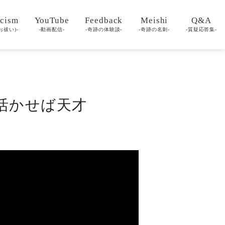
cism
YouTube
Feedback
Meishi
Q&A
お祓い)-
-動画配信-
-奇跡の体験談-
-奇跡の名刺-
-質疑応答集-
は活かせば天才