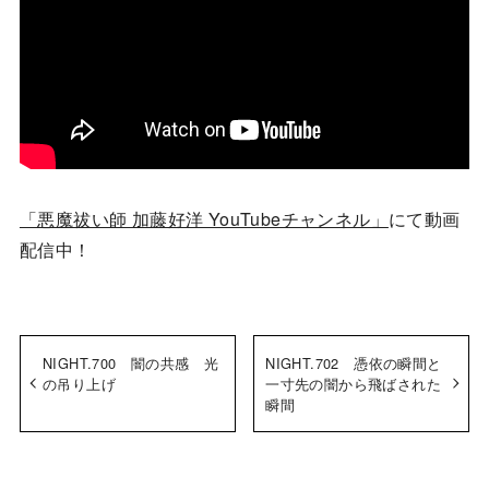
「悪魔祓い師 加藤好洋 YouTubeチャンネル」
にて動画
配信中！
NIGHT.700 闇の共感 光
NIGHT.702 憑依の瞬間と
の吊り上げ
一寸先の闇から飛ばされた
瞬間