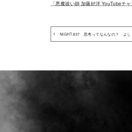
「悪魔祓い師 加藤好洋 YouTubeチ
NIGHT.637 思考ってなんなの？ よ