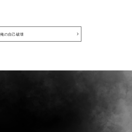
グ 俺の自己破壊