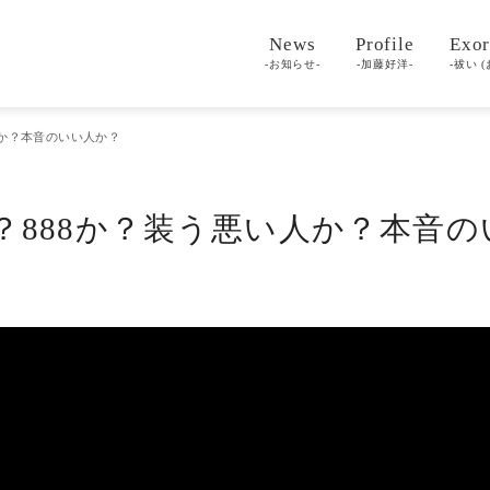
News
Profile
Exor
-お知らせ-
-加藤好洋-
-祓い (
い人か？本音のいい人か？
66か？888か？装う悪い人か？本音