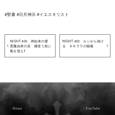
#聖書 #日月神示 #イエスキリスト
NIGHT.400 神由来の愛
NIGHT.402 ルシから抜け
悪魔由来の哀 腰使う前に
る キキララの秘儀
氣を使え❗️
-
Home
-
YouTube