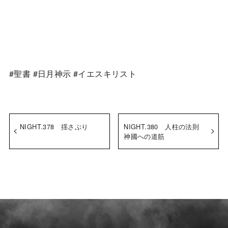
#聖書 #日月神示 #イエスキリスト
NIGHT.378 揺さぶり
NIGHT.380 人柱の法則
神國への道筋