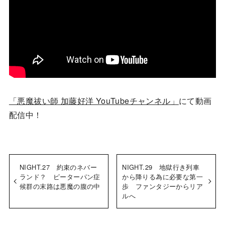
「悪魔祓い師 加藤好洋 YouTubeチャンネル」
にて動画
配信中！
NIGHT.27 約束のネバー
NIGHT.29 地獄行き列車
ランド？ ピーターパン症
から降りる為に必要な第一
候群の末路は悪魔の腹の中
歩 ファンタジーからリア
ルへ