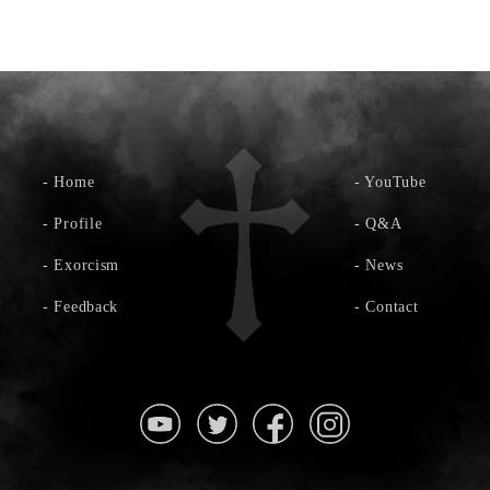
-
Home
-
YouTube
-
Profile
-
Q&A
-
Exorcism
-
News
-
Feedback
-
Contact