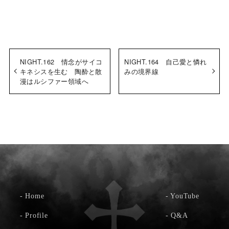
NIGHT.162 情念がサイコ
NIGHT.164 自己愛と憐れ
キネシスを生む 陶酔と散
みの境界線
漫はルシファー領域へ
-
Home
-
YouTube
-
Profile
-
Q&A