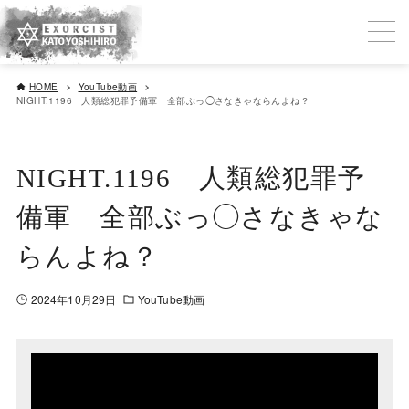
HOME
YouTube動画
NIGHT.1196 人類総犯罪予備軍 全部ぶっ◯さなきゃならんよね？
NIGHT.1196 人類総犯罪予
備軍 全部ぶっ◯さなきゃな
らんよね？
2024年10月29日
YouTube動画