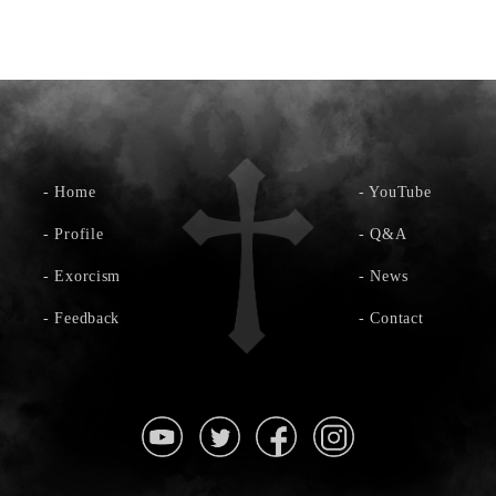
-
Home
-
YouTube
-
Profile
-
Q&A
-
Exorcism
-
News
-
Feedback
-
Contact