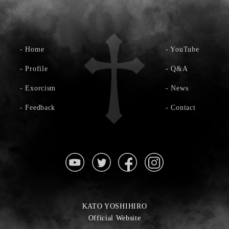
-
Home
-
YouTube
-
Profile
-
Q&A
-
Exorcism
-
News
-
Feedback
-
Contact
KATO YOSHIHIRO
Official Website