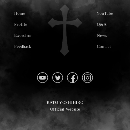
-
Home
-
YouTube
-
Profile
-
Q&A
-
Exorcism
-
News
-
Feedback
-
Contact
KATO YOSHIHIRO
Official Website