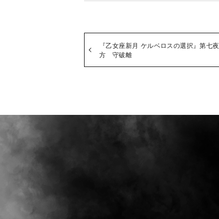
『乙女座新月 ケルベロスの選択』第七
方 守破離