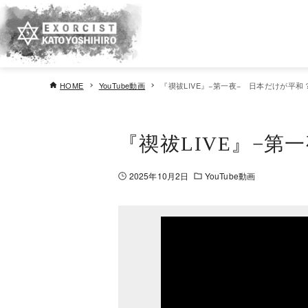
HOME
YouTube動画
『禊祓LIVE』−第一夜− 日本だけが平
『禊祓LIVE』−
2025年10月2日
YouTube動画