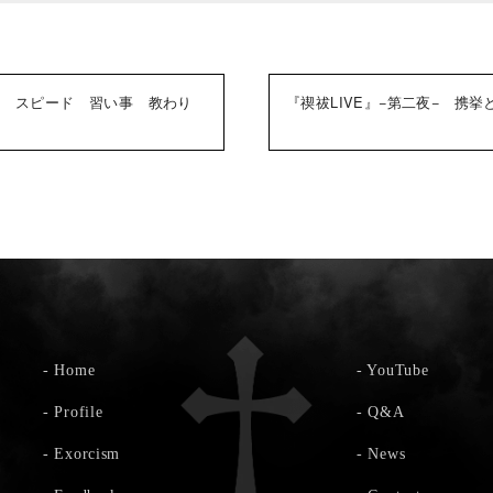
夜 スピード 習い事 教わり
『禊祓LIVE』−第二夜− 携
-
Home
-
YouTube
-
Profile
-
Q&A
-
Exorcism
-
News