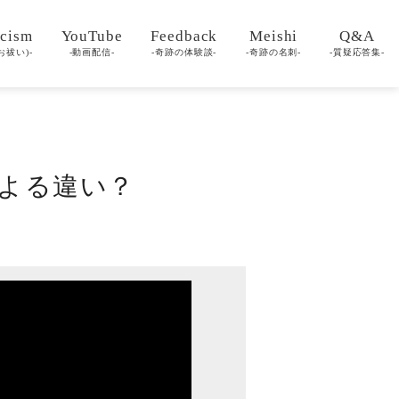
cism
YouTube
Feedback
Meishi
Q&A
お祓い)-
-動画配信-
-奇跡の体験談-
-奇跡の名刺-
-質疑応答集-
による違い？