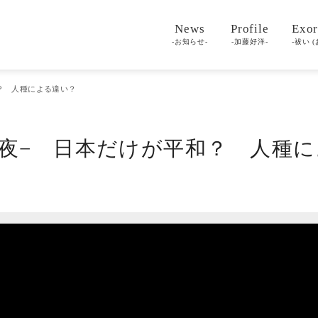
News
Profile
Exor
-お知らせ-
-加藤好洋-
-祓い (
和？ 人種による違い？
第一夜− 日本だけが平和？ 人種