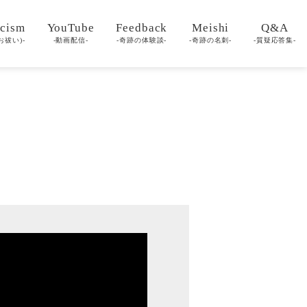
cism
YouTube
Feedback
Meishi
Q&A
お祓い)-
-動画配信-
-奇跡の体験談-
-奇跡の名刺-
-質疑応答集-