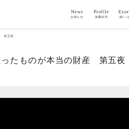
News
Profile
Exor
-お知らせ-
-加藤好洋-
-祓い (
産 第五夜
失ったものが本当の財産 第五夜