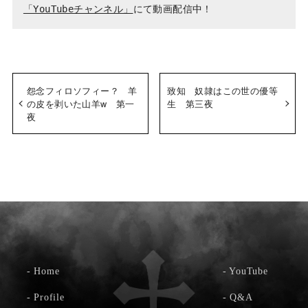
「YouTubeチャンネル」
怨念フィロソフィー？ 羊
致知 奴隷はこの世の優等
の皮を剥いた山羊w 第一
生 第三夜
夜
-
Home
-
YouTube
-
Profile
-
Q&A