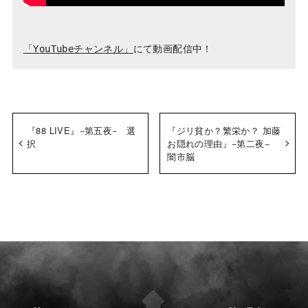
「YouTubeチャンネル」
『88 LIVE』−第五夜− 選
『ジリ貧か？繁栄か？ 加藤
択
お隠れの理由』−第二夜−
闇市脳